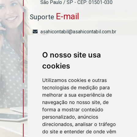
São Paulo / SP - CEP: 01501-030
E-mail
Suporte
asahicontabil@asahicontabil.com.br
Telefone
Contato
O nosso site usa
(11) 3106-3544
cookies
(11) 95580-4449
Utilizamos cookies e outras
tecnologias de medição para
Sociais
Redes
melhorar a sua experiência de
navegação no nosso site, de
forma a mostrar conteúdo
personalizado, anúncios
direcionados, analisar o tráfego
Mapa do Escritório
do site e entender de onde vêm