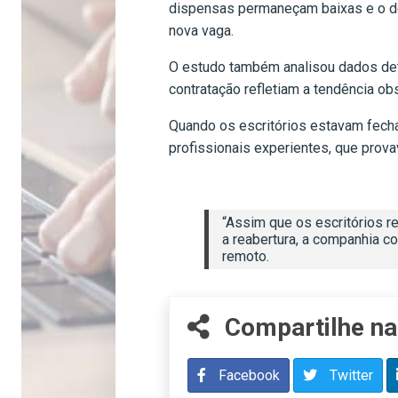
dispensas permaneçam baixas e o de
nova vaga.
O estudo também analisou dados det
contratação refletiam a tendência o
Quando os escritórios estavam fech
profissionais experientes, que pro
“Assim que os escritórios r
a reabertura, a companhia c
remoto.
Compartilhe na
Facebook
Twitter