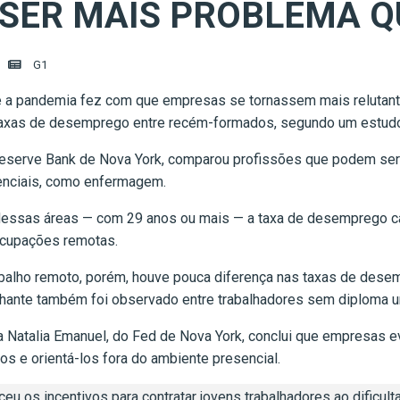
 SER MAIS PROBLEMA QU
G1
 a pandemia fez com que empresas se tornassem mais relutante
s taxas de desemprego entre recém-formados, segundo um estudo
 Reserve Bank de Nova York, comparou profissões que podem s
nciais, como enfermagem.
dessas áreas — com 29 anos ou mais — a taxa de desemprego ca
ocupações remotas.
balho remoto, porém, houve pouca diferença nas taxas de desem
ante também foi observado entre trabalhadores sem diploma uni
a Natalia Emanuel, do Fed de Nova York, conclui que empresas 
los e orientá-los fora do ambiente presencial.
eu os incentivos para contratar jovens trabalhadores ao dificult