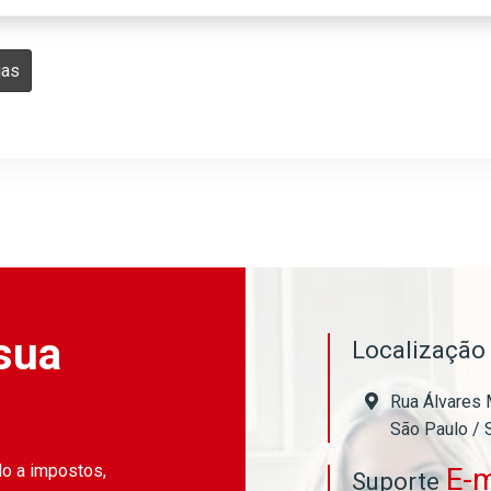
ias
sua
Localizaçã
Rua Álvares 
São Paulo / 
do a impostos,
E-m
Suporte