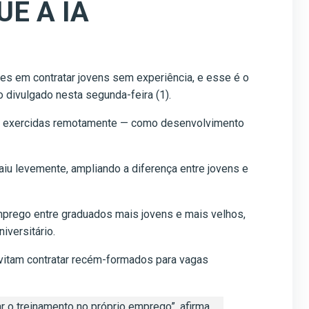
E A IA
s em contratar jovens sem experiência, e esse é o
 divulgado nesta segunda-feira (1).
er exercidas remotamente — como desenvolvimento
iu levemente, ampliando a diferença entre jovens e
prego entre graduados mais jovens e mais velhos,
versitário.
evitam contratar recém-formados para vagas
ar o treinamento no próprio emprego”, afirma