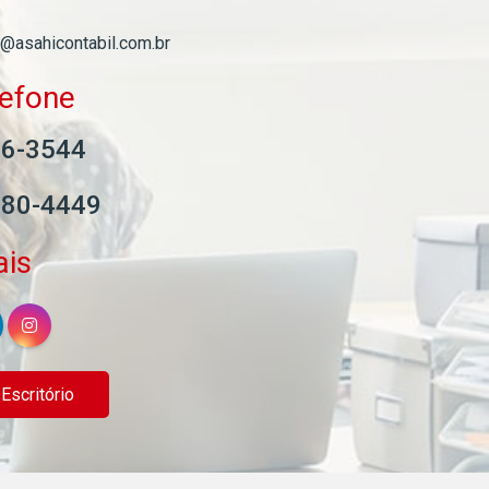
l@asahicontabil.com.br
lefone
06-3544
580-4449
ais
scritório