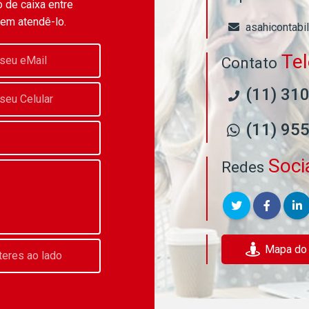
 de caixa entre
 em atendê-lo.
asahicontabi
Te
Contato
(11) 31
(11) 95
Soci
Redes
Mapa do E