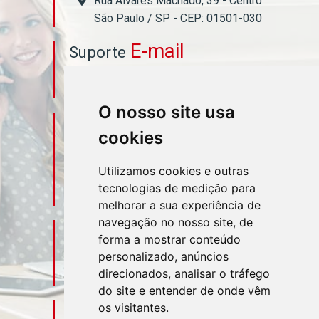
Rua Álvares Machado, 39 - Centro
São Paulo / SP - CEP: 01501-030
E-mail
Suporte
asahicontabil@asahicontabil.com.br
O nosso site usa
Telefone
Contato
cookies
(11) 3106-3544
Utilizamos cookies e outras
tecnologias de medição para
(11) 95580-4449
melhorar a sua experiência de
navegação no nosso site, de
Sociais
Redes
forma a mostrar conteúdo
personalizado, anúncios
direcionados, analisar o tráfego
do site e entender de onde vêm
os visitantes.
Mapa do Escritório