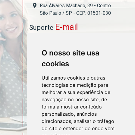
Rua Álvares Machado, 39 - Centro
São Paulo / SP - CEP: 01501-030
E-mail
Suporte
asahicontabil@asahicontabil.com.br
O nosso site usa
Telefone
Contato
cookies
(11) 3106-3544
Utilizamos cookies e outras
tecnologias de medição para
(11) 95580-4449
melhorar a sua experiência de
navegação no nosso site, de
Sociais
Redes
forma a mostrar conteúdo
personalizado, anúncios
direcionados, analisar o tráfego
do site e entender de onde vêm