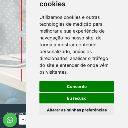
cookies
(11) 3106-3544
Utilizamos cookies e outras
tecnologias de medição para
(11) 95580-4449
melhorar a sua experiência de
navegação no nosso site, de
Sociais
Redes
forma a mostrar conteúdo
personalizado, anúncios
direcionados, analisar o tráfego
do site e entender de onde vêm
os visitantes.
Mapa do Escritório
Concordo
Eu recuso
Alterar as minhas preferências
Desenvolvido por
Sitecontabil
2026. Todos os direitos
Posso te ajudar?
reservados.
Administrador