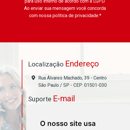
para uso interno de acordo com a
LGPD
.
Ao enviar sua mensagem você concorda
com nossa política de privacidade.*
Endereço
Localização
Rua Álvares Machado, 39 - Centro
São Paulo / SP - CEP: 01501-030
E-mail
Suporte
asahicontabil@asahicontabil.com.br
O nosso site usa
Telefone
Contato