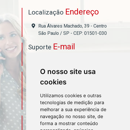
Endereço
Localização
Rua Álvares Machado, 39 - Centro
São Paulo / SP - CEP: 01501-030
E-mail
Suporte
asahicontabil@asahicontabil.com.br
O nosso site usa
Telefone
Contato
cookies
(11) 3106-3544
Utilizamos cookies e outras
tecnologias de medição para
(11) 95580-4449
melhorar a sua experiência de
navegação no nosso site, de
Sociais
Redes
forma a mostrar conteúdo