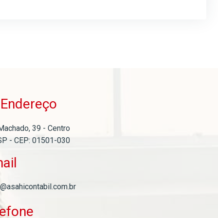
Endereço
o
Machado, 39 - Centro
SP - CEP: 01501-030
ail
l@asahicontabil.com.br
lefone