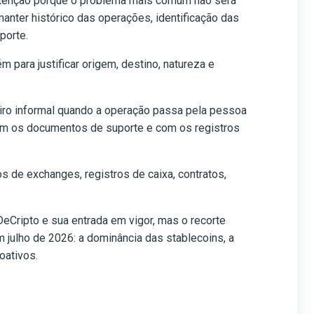
e atenção porque o problema mais comum não será
nter histórico das operações, identificação das
porte.
 para justificar origem, destino, natureza e
ceiro informal quando a operação passa pela pessoa
 com os documentos de suporte e com os registros
os de exchanges, registros de caixa, contratos,
DeCripto e sua entrada em vigor, mas o recorte
m julho de 2026: a dominância das stablecoins, a
oativos.