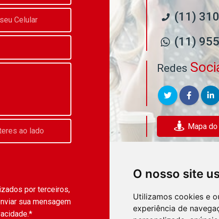
(11) 31
(11) 95
Soci
Redes
Mapa do E
O nosso site u
zados por terceiros,
Utilizamos cookies e o
enviar sua mensagem
experiência de navega
vacidade.*