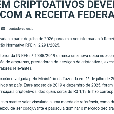
M CRIPTOATIVOS DEVE
COM A RECEITA FEDER
contadores.cnt.br
zadas a partir de julho de 2026 passam a ser informadas à Recei
rução Normativa RFB nº 2.291/2025.
anterior da IN RFB nº 1.888/2019 e marca uma nova etapa no ac
nção de empresas, prestadoras de serviços de criptoativos, exch
alores relevantes.
icação divulgada pelo Ministério da Fazenda em 1º de julho de 
tivos no país. Entre agosto de 2019 e dezembro de 2025, foram
ncipais criptoativos, dos quais cerca de R$ 1,13 trilhão corres
scam manter valor vinculado a uma moeda de referência, como d
deixou de ser coadjuvante e passou a dominar o mercado declarad