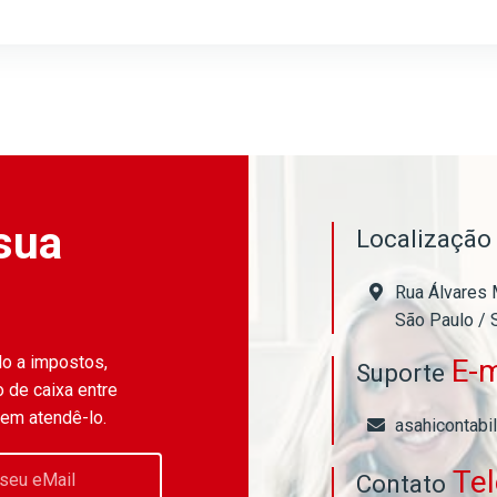
sua
Localizaçã
Rua Álvares 
São Paulo / 
do a impostos,
E-m
Suporte
 de caixa entre
 em atendê-lo.
asahicontabi
Te
Contato