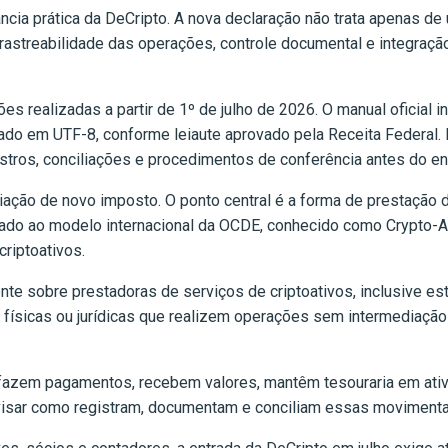
ância prática da DeCripto. A nova declaração não trata apenas de
astreabilidade das operações, controle documental e integração
es realizadas a partir de 1º de julho de 2026. O manual oficial 
cado em UTF-8, conforme leiaute aprovado pela Receita Federal. 
dastros, conciliações e procedimentos de conferência antes do e
criação de novo imposto. O ponto central é a forma de prestação
nhado ao modelo internacional da OCDE, conhecido como Crypto-A
riptoativos.
nte sobre prestadoras de serviços de criptoativos, inclusive e
 físicas ou jurídicas que realizem operações sem intermediaçã
fazem pagamentos, recebem valores, mantêm tesouraria em ativo
visar como registram, documentam e conciliam essas moviment