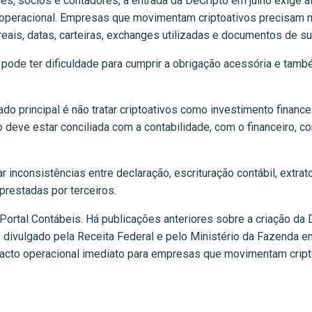
ves, sócios e contadores, a entrada da DeCripto em julho exig
 operacional. Empresas que movimentam criptoativos precisam ma
reais, datas, carteiras, exchanges utilizadas e documentos de su
ode ter dificuldade para cumprir a obrigação acessória e também
do principal é não tratar criptoativos como investimento finan
o deve estar conciliada com a contabilidade, com o financeiro,
 inconsistências entre declaração, escrituração contábil, extrat
restadas por terceiros.
Portal Contábeis. Há publicações anteriores sobre a criação da 
te divulgado pela Receita Federal e pelo Ministério da Fazenda e
pacto operacional imediato para empresas que movimentam cript