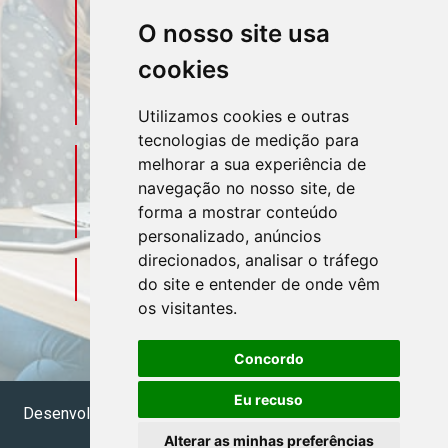
Telefone
Contato
O nosso site usa
(11) 3106-3544
cookies
(11) 95580-4449
Utilizamos cookies e outras
tecnologias de medição para
Sociais
Redes
melhorar a sua experiência de
navegação no nosso site, de
forma a mostrar conteúdo
personalizado, anúncios
direcionados, analisar o tráfego
Mapa do Escritório
do site e entender de onde vêm
os visitantes.
Concordo
Eu recuso
Desenvolvido por
Sitecontabil
2026. Todos os direitos
reservados.
Administrador
Alterar as minhas preferências