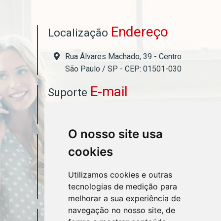
Endereço
Localização
Rua Álvares Machado, 39 - Centro
São Paulo / SP - CEP: 01501-030
E-mail
Suporte
asahicontabil@asahicontabil.com.br
O nosso site usa
Telefone
Contato
cookies
(11) 3106-3544
Utilizamos cookies e outras
tecnologias de medição para
(11) 95580-4449
melhorar a sua experiência de
navegação no nosso site, de
Sociais
Redes