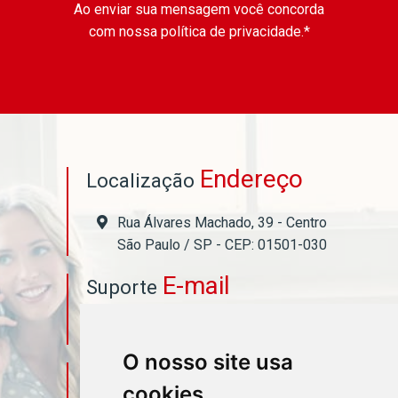
Ao enviar sua mensagem você concorda
com nossa política de privacidade.*
Endereço
Localização
Rua Álvares Machado, 39 - Centro
São Paulo / SP - CEP: 01501-030
E-mail
Suporte
asahicontabil@asahicontabil.com.br
O nosso site usa
Telefone
Contato
cookies