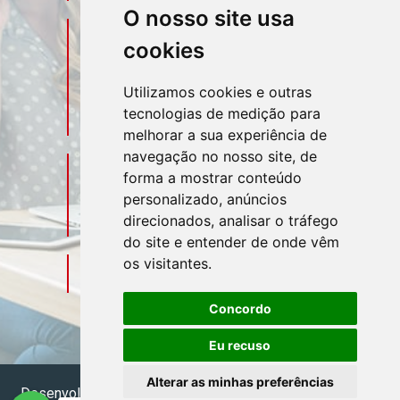
O nosso site usa
Telefone
Contato
cookies
(11) 3106-3544
Utilizamos cookies e outras
tecnologias de medição para
(11) 95580-4449
melhorar a sua experiência de
navegação no nosso site, de
Sociais
Redes
forma a mostrar conteúdo
personalizado, anúncios
direcionados, analisar o tráfego
do site e entender de onde vêm
os visitantes.
Mapa do Escritório
Concordo
Eu recuso
Alterar as minhas preferências
Desenvolvido por
Sitecontabil
2026. Todos os direitos