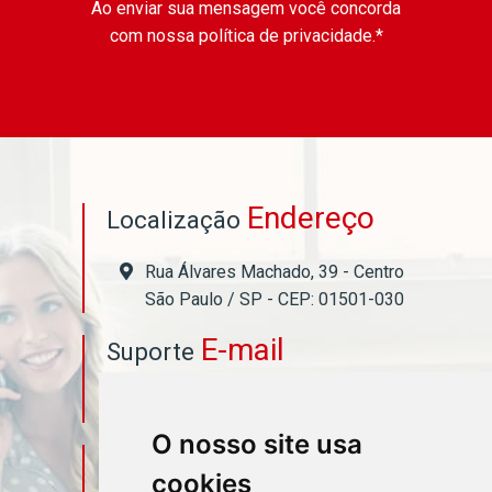
Ao enviar sua mensagem você concorda
com nossa política de privacidade.*
Endereço
Localização
Rua Álvares Machado, 39 - Centro
São Paulo / SP - CEP: 01501-030
E-mail
Suporte
asahicontabil@asahicontabil.com.br
O nosso site usa
Telefone
Contato
cookies