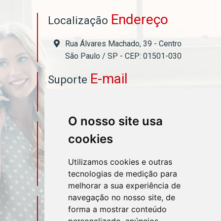
Endereço
Localização
Rua Álvares Machado, 39 - Centro
São Paulo / SP - CEP: 01501-030
E-mail
Suporte
asahicontabil@asahicontabil.com.br
O nosso site usa
Telefone
Contato
cookies
(11) 3106-3544
Utilizamos cookies e outras
tecnologias de medição para
(11) 95580-4449
melhorar a sua experiência de
navegação no nosso site, de
Sociais
Redes
forma a mostrar conteúdo