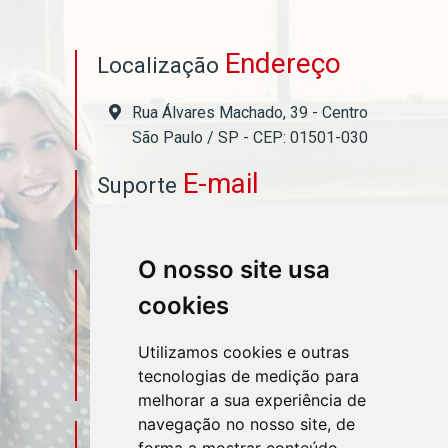
Endereço
Localização
Rua Álvares Machado, 39 - Centro
São Paulo / SP - CEP: 01501-030
E-mail
Suporte
asahicontabil@asahicontabil.com.br
O nosso site usa
Telefone
Contato
cookies
(11) 3106-3544
Utilizamos cookies e outras
tecnologias de medição para
(11) 95580-4449
melhorar a sua experiência de
navegação no nosso site, de
Sociais
Redes