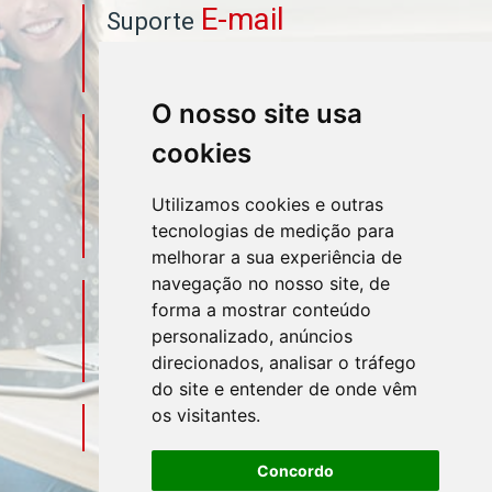
E-mail
Suporte
asahicontabil@asahicontabil.com.br
O nosso site usa
Telefone
Contato
cookies
(11) 3106-3544
Utilizamos cookies e outras
tecnologias de medição para
(11) 95580-4449
melhorar a sua experiência de
navegação no nosso site, de
Sociais
Redes
forma a mostrar conteúdo
personalizado, anúncios
direcionados, analisar o tráfego
do site e entender de onde vêm
os visitantes.
Mapa do Escritório
Concordo