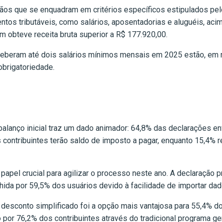
adãos que se enquadram em critérios específicos estipulados pel
ntos tributáveis, como salários, aposentadorias e aluguéis, aci
uem obteve receita bruta superior a R$ 177.920,00.
eceberam até dois salários mínimos mensais em 2025 estão, em r
obrigatoriedade.
balanço inicial traz um dado animador: 64,8% das declarações env
contribuintes terão saldo de imposto a pagar, enquanto 15,4% r
pel crucial para agilizar o processo neste ano. A declaração 
lhida por 59,5% dos usuários devido à facilidade de importar da
 desconto simplificado foi a opção mais vantajosa para 55,4% d
do por 76,2% dos contribuintes através do tradicional programa 