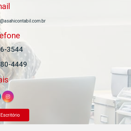
ail
l@asahicontabil.com.br
lefone
06-3544
580-4449
ais
scritório