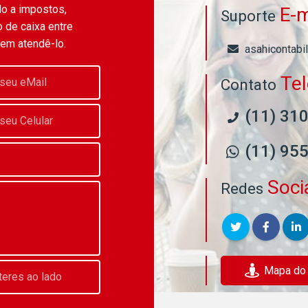
do a impostos,
E-m
Suporte
 de caixa entre
 em atendê-lo.
asahicontabi
Te
Contato
(11) 31
(11) 95
Soci
Redes
Mapa do E