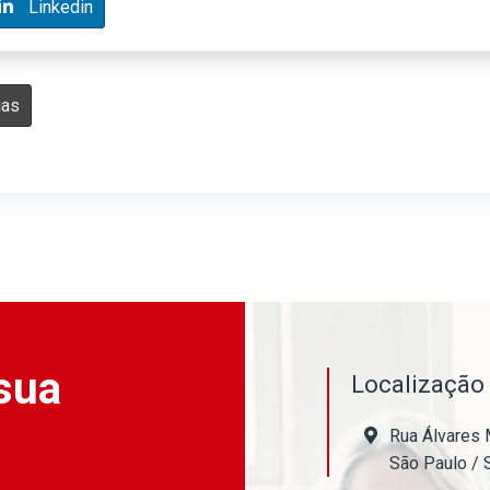
Linkedin
ias
sua
Localizaçã
Rua Álvares 
São Paulo / 