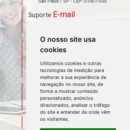
São Paulo / SP - CEP: 01501-030
E-mail
Suporte
asahicontabil@asahicontabil.com.br
O nosso site usa
Telefone
Contato
cookies
(11) 3106-3544
Utilizamos cookies e outras
tecnologias de medição para
(11) 95580-4449
melhorar a sua experiência de
navegação no nosso site, de
Sociais
Redes
forma a mostrar conteúdo
personalizado, anúncios
direcionados, analisar o tráfego
do site e entender de onde vêm
os visitantes.
Mapa do Escritório