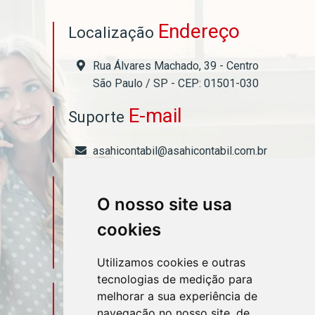
Endereço
Localização
Rua Álvares Machado, 39 - Centro
São Paulo / SP - CEP: 01501-030
E-mail
Suporte
asahicontabil@asahicontabil.com.br
Telefone
Contato
O nosso site usa
(11) 3106-3544
cookies
(11) 95580-4449
Utilizamos cookies e outras
tecnologias de medição para
Sociais
Redes
melhorar a sua experiência de
navegação no nosso site, de