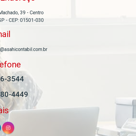
Machado, 39 - Centro
SP - CEP: 01501-030
ail
l@asahicontabil.com.br
lefone
06-3544
580-4449
ais