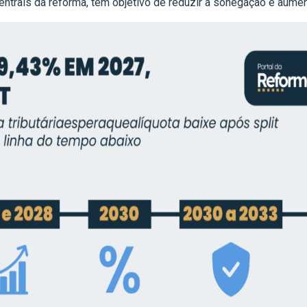
ntrais da reforma, tem objetivo de reduzir a sonegação e aument