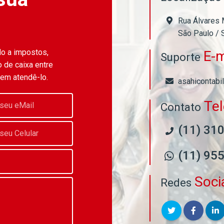
Rua Álvares 
São Paulo / 
do a impostos,
E-m
Suporte
 de caixa entre
 em atendê-lo.
asahicontabi
Te
Contato
(11) 31
(11) 95
Soci
Redes