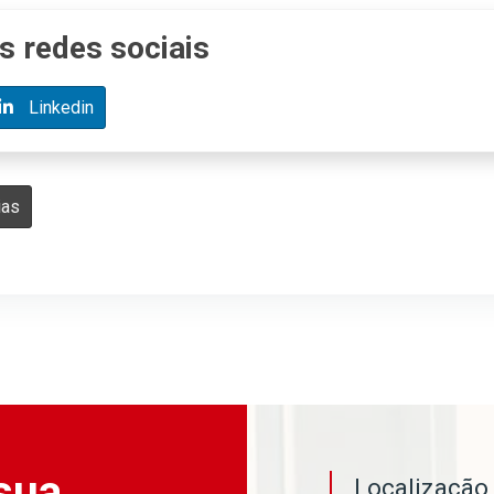
s redes sociais
Linkedin
ias
sua
Localizaçã