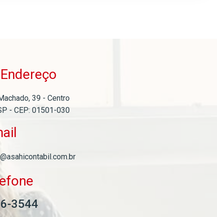
Endereço
o
Machado, 39 - Centro
SP - CEP: 01501-030
ail
l@asahicontabil.com.br
lefone
06-3544