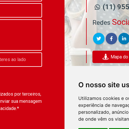
(11) 95
Soci
Redes
Mapa do E
O nosso site u
zados por terceiros,
Utilizamos cookies e o
enviar sua mensagem
experiência de navega
vacidade.*
personalizado, anúncios
de onde vêm os visitan