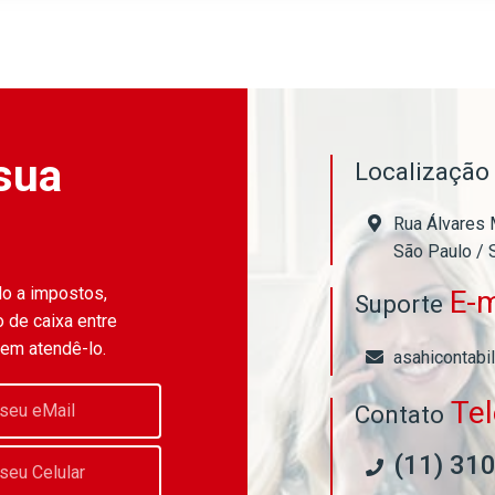
sua
Localizaçã
Rua Álvares 
São Paulo / 
do a impostos,
E-m
Suporte
 de caixa entre
 em atendê-lo.
asahicontabi
Te
Contato
(11) 31