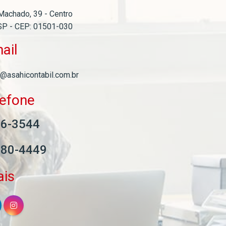
Machado, 39 - Centro
SP - CEP: 01501-030
ail
l@asahicontabil.com.br
lefone
06-3544
580-4449
ais