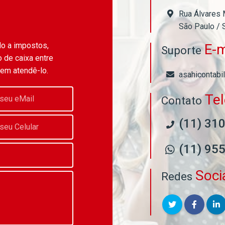
Rua Álvares 
São Paulo / 
do a impostos,
E-m
Suporte
 de caixa entre
 em atendê-lo.
asahicontabi
Te
Contato
(11) 31
(11) 95
Soci
Redes