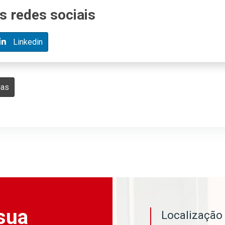
s redes sociais
Linkedin
ias
sua
Localizaçã