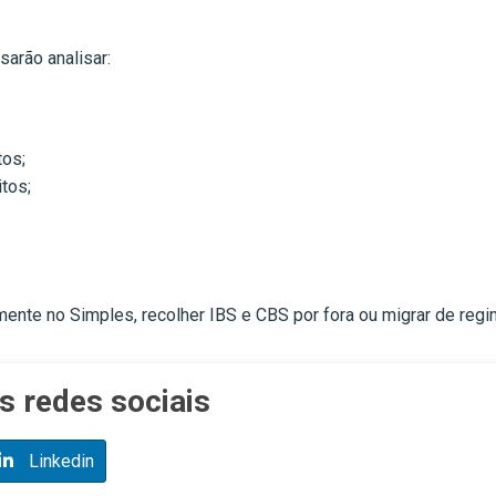
arão analisar:
tos;
itos;
mente no Simples, recolher IBS e CBS por fora ou migrar de reg
s redes sociais
Linkedin