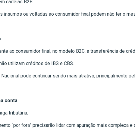
em cadeias B2B.
s insumos ou voltadas ao consumidor final podem não ter o me
o
e ao consumidor final, no modelo B2C, a transferência de créd
não utilizam créditos de IBS e CBS.
cional pode continuar sendo mais atrativo, principalmente pela 
na conta
ga tributária.
nto “por fora” precisarão lidar com apuração mais complexa e co