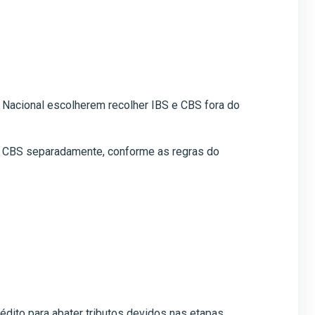
Nacional escolherem recolher IBS e CBS fora do
e CBS separadamente, conforme as regras do
édito para abater tributos devidos nas etapas