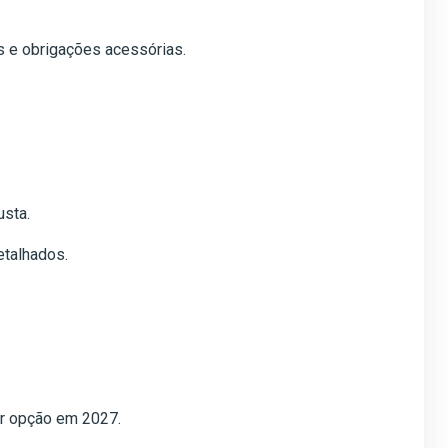
s e obrigações acessórias.
usta.
etalhados.
hor opção em 2027.