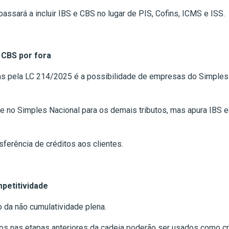
passará a incluir IBS e CBS no lugar de PIS, Cofins, ICMS e ISS.
 CBS por fora
as pela LC 214/2025 é a possibilidade de empresas do Simples 
no Simples Nacional para os demais tributos, mas apura IBS 
sferência de créditos aos clientes.
mpetitividade
o da não cumulatividade plena.
gos nas etapas anteriores da cadeia poderão ser usados como cr