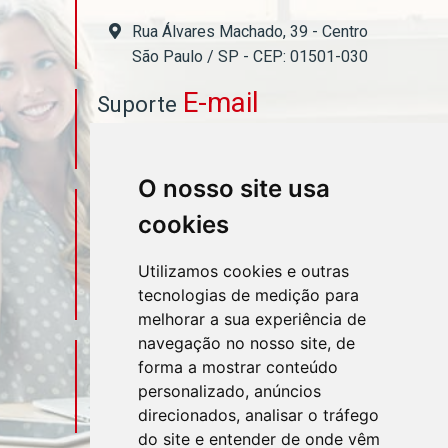
Rua Álvares Machado, 39 - Centro
São Paulo / SP - CEP: 01501-030
E-mail
Suporte
asahicontabil@asahicontabil.com.br
O nosso site usa
Telefone
Contato
cookies
(11) 3106-3544
Utilizamos cookies e outras
tecnologias de medição para
(11) 95580-4449
melhorar a sua experiência de
navegação no nosso site, de
Sociais
Redes
forma a mostrar conteúdo
personalizado, anúncios
direcionados, analisar o tráfego
do site e entender de onde vêm