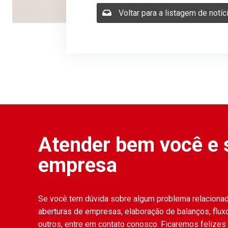
Voltar para a listagem de notíc
Atender bem você e 
empresa
Se você tem dúvida sobre algum problema relaciona
aberturas de empresas, elaboração de balanços, fluxo
outros, entre em contato conosco. Ficaremos felizes