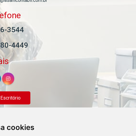
l@asahicontabil.com.br
lefone
06-3544
580-4449
ais
scritório
sa cookies