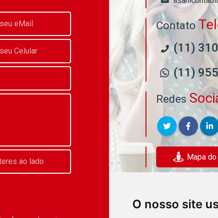
asahicontabi
Te
Contato
(11) 31
(11) 95
Soci
Redes
Mapa do E
O nosso site u