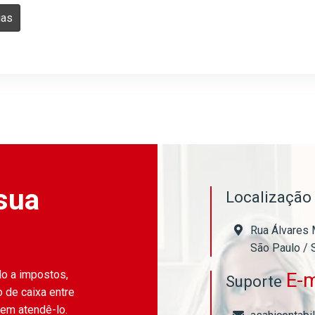
ias
sua
Localizaçã
Rua Álvares 
São Paulo / 
do a impostos,
E-m
Suporte
 de caixa entre
 em atendê-lo.