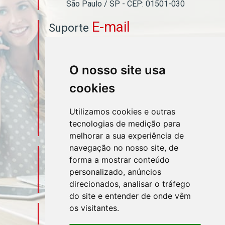
São Paulo / SP - CEP: 01501-030
E-mail
Suporte
asahicontabil@asahicontabil.com.br
O nosso site usa
Telefone
Contato
cookies
(11) 3106-3544
Utilizamos cookies e outras
tecnologias de medição para
(11) 95580-4449
melhorar a sua experiência de
navegação no nosso site, de
Sociais
Redes
forma a mostrar conteúdo
personalizado, anúncios
direcionados, analisar o tráfego
do site e entender de onde vêm
os visitantes.
Mapa do Escritório