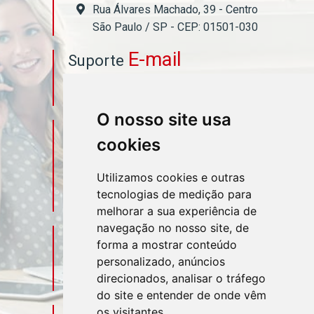
Rua Álvares Machado, 39 - Centro
São Paulo / SP - CEP: 01501-030
E-mail
Suporte
asahicontabil@asahicontabil.com.br
O nosso site usa
Telefone
Contato
cookies
(11) 3106-3544
Utilizamos cookies e outras
tecnologias de medição para
(11) 95580-4449
melhorar a sua experiência de
navegação no nosso site, de
Sociais
Redes
forma a mostrar conteúdo
personalizado, anúncios
direcionados, analisar o tráfego
do site e entender de onde vêm
os visitantes.