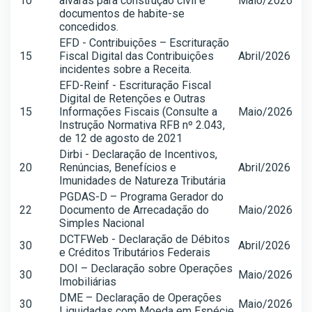
10
alvarás para construção civil e
Maio/2026
documentos de habite-se
concedidos.
EFD - Contribuições – Escrituração
15
Fiscal Digital das Contribuições
Abril/2026
incidentes sobre a Receita.
EFD-Reinf - Escrituração Fiscal
Digital de Retenções e Outras
15
Informações Fiscais (Consulte a
Maio/2026
Instrução Normativa RFB nº 2.043,
de 12 de agosto de 2021
Dirbi - Declaração de Incentivos,
20
Renúncias, Benefícios e
Abril/2026
Imunidades de Natureza Tributária
PGDAS-D – Programa Gerador do
22
Documento de Arrecadação do
Maio/2026
Simples Nacional
DCTFWeb - Declaração de Débitos
30
Abril/2026
e Créditos Tributários Federais
DOI – Declaração sobre Operações
30
Maio/2026
Imobiliárias
DME – Declaração de Operações
30
Maio/2026
Liquidadas com Moeda em Espécie