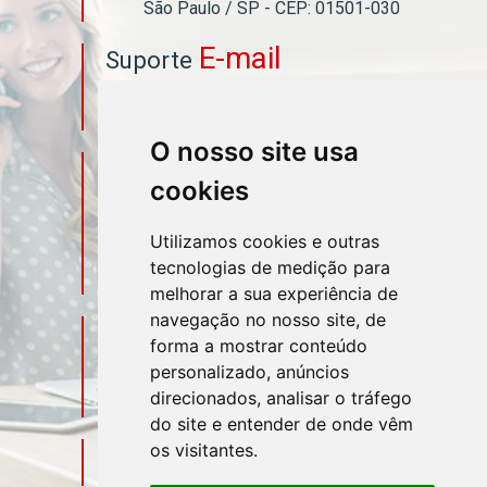
São Paulo / SP - CEP: 01501-030
E-mail
Suporte
asahicontabil@asahicontabil.com.br
O nosso site usa
Telefone
Contato
cookies
(11) 3106-3544
Utilizamos cookies e outras
tecnologias de medição para
(11) 95580-4449
melhorar a sua experiência de
navegação no nosso site, de
Sociais
Redes
forma a mostrar conteúdo
personalizado, anúncios
direcionados, analisar o tráfego
do site e entender de onde vêm
os visitantes.
Mapa do Escritório