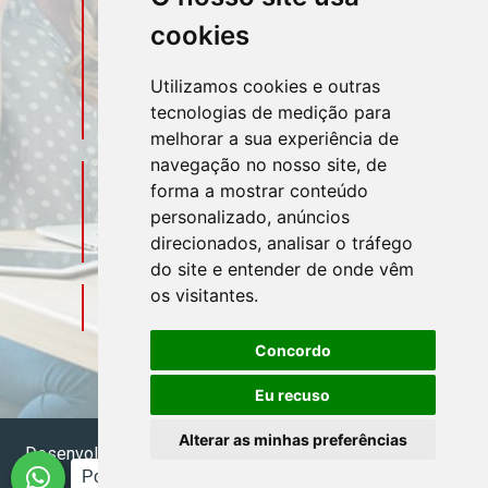
Telefone
Contato
cookies
(11) 3106-3544
Utilizamos cookies e outras
tecnologias de medição para
(11) 95580-4449
melhorar a sua experiência de
navegação no nosso site, de
Sociais
Redes
forma a mostrar conteúdo
personalizado, anúncios
direcionados, analisar o tráfego
do site e entender de onde vêm
os visitantes.
Mapa do Escritório
Concordo
Eu recuso
Alterar as minhas preferências
Desenvolvido por
Sitecontabil
2026. Todos os direitos
Posso te ajudar?
reservados.
Administrador