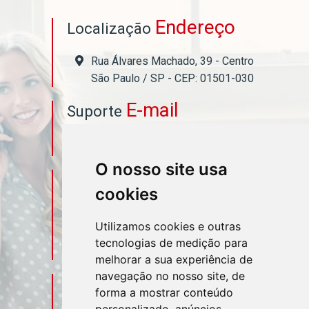
Endereço
Localização
Rua Álvares Machado, 39 - Centro
São Paulo / SP - CEP: 01501-030
E-mail
Suporte
asahicontabil@asahicontabil.com.br
O nosso site usa
Telefone
Contato
cookies
(11) 3106-3544
Utilizamos cookies e outras
tecnologias de medição para
(11) 95580-4449
melhorar a sua experiência de
navegação no nosso site, de
Sociais
Redes
forma a mostrar conteúdo