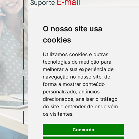
E-mail
Suporte
asahicontabil@asahicontabil.com.br
O nosso site usa
Telefone
Contato
cookies
(11) 3106-3544
Utilizamos cookies e outras
tecnologias de medição para
(11) 95580-4449
melhorar a sua experiência de
navegação no nosso site, de
Sociais
Redes
forma a mostrar conteúdo
personalizado, anúncios
direcionados, analisar o tráfego
do site e entender de onde vêm
os visitantes.
Mapa do Escritório
Concordo