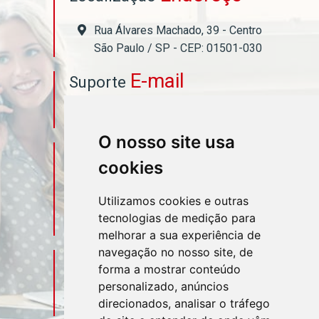
Rua Álvares Machado, 39 - Centro
São Paulo / SP - CEP: 01501-030
E-mail
Suporte
asahicontabil@asahicontabil.com.br
O nosso site usa
Telefone
Contato
cookies
(11) 3106-3544
Utilizamos cookies e outras
tecnologias de medição para
(11) 95580-4449
melhorar a sua experiência de
navegação no nosso site, de
Sociais
Redes
forma a mostrar conteúdo
personalizado, anúncios
direcionados, analisar o tráfego