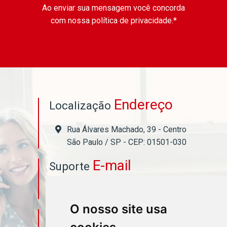
Ao enviar sua mensagem você concorda
com nossa política de privacidade.*
Endereço
Localização
Rua Álvares Machado, 39 - Centro
São Paulo / SP - CEP: 01501-030
E-mail
Suporte
asahicontabil@asahicontabil.com.br
O nosso site usa
Telefone
Contato