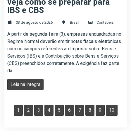
veja como se preparar para
IBS e CBS
03 de agosto de 2026
Brasil
Contábeis
A partir de segunda-feira (3), empresas enquadradas no
Regime Normal deverão emitir notas fiscais eletrônicas
com os campos referentes ao Imposto sobre Bens e
Serviços (IBS) e à Contribuição sobre Bens e Serviços
(CBS) preenchidos corretamente. A exigência faz parte
da...
Leia na integra
1
2
3
4
5
6
7
8
9
10