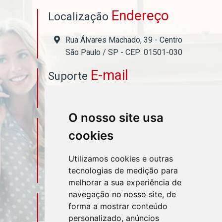
Endereço
Localização
Rua Álvares Machado, 39 - Centro
São Paulo / SP - CEP: 01501-030
E-mail
Suporte
asahicontabil@asahicontabil.com.br
O nosso site usa
Telefone
Contato
cookies
(11) 3106-3544
Utilizamos cookies e outras
tecnologias de medição para
(11) 95580-4449
melhorar a sua experiência de
navegação no nosso site, de
Sociais
Redes
forma a mostrar conteúdo
personalizado, anúncios