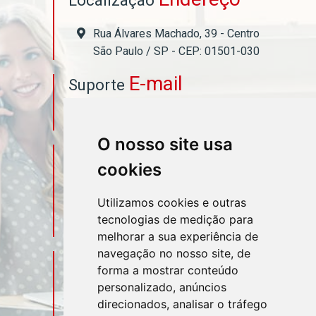
Rua Álvares Machado, 39 - Centro
São Paulo / SP - CEP: 01501-030
E-mail
Suporte
asahicontabil@asahicontabil.com.br
O nosso site usa
Telefone
Contato
cookies
(11) 3106-3544
Utilizamos cookies e outras
tecnologias de medição para
(11) 95580-4449
melhorar a sua experiência de
navegação no nosso site, de
Sociais
Redes
forma a mostrar conteúdo
personalizado, anúncios
direcionados, analisar o tráfego