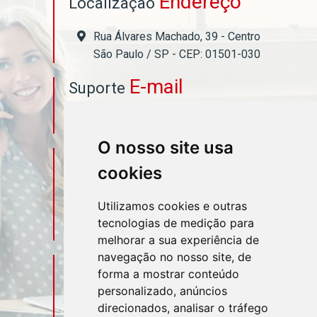
Endereço
Localização
Rua Álvares Machado, 39 - Centro
São Paulo / SP - CEP: 01501-030
E-mail
Suporte
asahicontabil@asahicontabil.com.br
O nosso site usa
Telefone
Contato
cookies
(11) 3106-3544
Utilizamos cookies e outras
tecnologias de medição para
(11) 95580-4449
melhorar a sua experiência de
navegação no nosso site, de
Sociais
Redes
forma a mostrar conteúdo
personalizado, anúncios
direcionados, analisar o tráfego