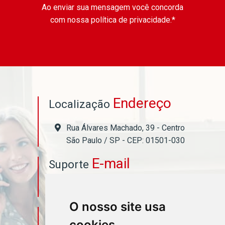
Ao enviar sua mensagem você concorda
com nossa política de privacidade.*
Endereço
Localização
Rua Álvares Machado, 39 - Centro
São Paulo / SP - CEP: 01501-030
E-mail
Suporte
asahicontabil@asahicontabil.com.br
O nosso site usa
Telefone
Contato
cookies