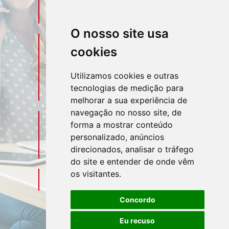
asahicontabil@asahicontabil.com.br
O nosso site usa
Telefone
Contato
cookies
(11) 3106-3544
Utilizamos cookies e outras
tecnologias de medição para
(11) 95580-4449
melhorar a sua experiência de
navegação no nosso site, de
Sociais
Redes
forma a mostrar conteúdo
personalizado, anúncios
direcionados, analisar o tráfego
do site e entender de onde vêm
os visitantes.
Mapa do Escritório
Concordo
Eu recuso