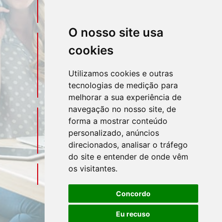
asahicontabil@asahicontabil.com.br
O nosso site usa
Telefone
Contato
cookies
(11) 3106-3544
Utilizamos cookies e outras
tecnologias de medição para
(11) 95580-4449
melhorar a sua experiência de
navegação no nosso site, de
Sociais
Redes
forma a mostrar conteúdo
personalizado, anúncios
direcionados, analisar o tráfego
do site e entender de onde vêm
os visitantes.
Mapa do Escritório
Concordo
Eu recuso