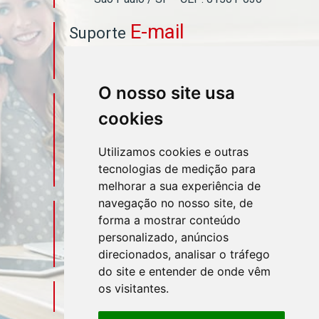
E-mail
Suporte
asahicontabil@asahicontabil.com.br
O nosso site usa
Telefone
Contato
cookies
(11) 3106-3544
Utilizamos cookies e outras
tecnologias de medição para
(11) 95580-4449
melhorar a sua experiência de
navegação no nosso site, de
Sociais
Redes
forma a mostrar conteúdo
personalizado, anúncios
direcionados, analisar o tráfego
do site e entender de onde vêm
os visitantes.
Mapa do Escritório