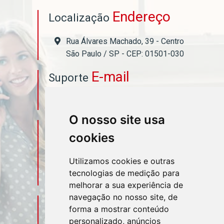
Endereço
Localização
Rua Álvares Machado, 39 - Centro
São Paulo / SP - CEP: 01501-030
E-mail
Suporte
asahicontabil@asahicontabil.com.br
O nosso site usa
Telefone
Contato
cookies
(11) 3106-3544
Utilizamos cookies e outras
tecnologias de medição para
(11) 95580-4449
melhorar a sua experiência de
navegação no nosso site, de
Sociais
Redes
forma a mostrar conteúdo
personalizado, anúncios